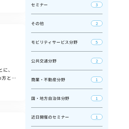
セミナー
3
キット」を
度化、
題にどう
その他
2
モビリティサービス分野
5
公共交通分野
2
とに、
進め方と今
商業・不動産分野
1
取り巻く
った従来
国・地方自治体分野
1
な技術
めればよ
近日開催のセミナー
1