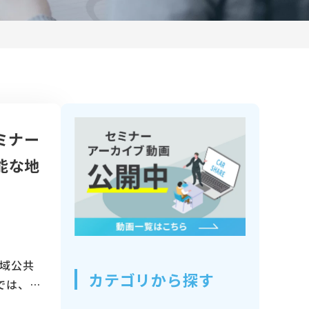
ミナー
能な地
地域公共
カテゴリから探す
では、国
の概要