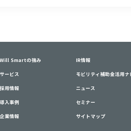
コスト削減や有効活用、遊休資産の有効活用など事業や収
メリットが多い点から、カーシェアリング市場は急速に成
り、自動車メーカー、レンタカー会社を...
Will Smartの強み
IR情報
サービス
モビリティ補助金活用ナ
採用情報
ニュース
導入事例
セミナー
企業情報
サイトマップ