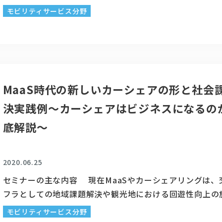
トの更なる加速が想定され、2030年には50％に達する見
モビリティサービス分野
す。 この加速的に進むEVシフトに伴い、EVをハブとして
ィ領域とエネルギー領域が混ざり合い、多様なサービス・
ての展開が進んでいます。 今回は、その中でも注目を集め
BaaS(バッテリーアズアサー...
MaaS時代の新しいカーシェアの形と社会
決実践例～カーシェアはビジネスになるの
底解説～
2020.06.25
セミナーの主な内容 現在MaaSやカーシェアリングは、
フラとしての地域課題解決や観光地における回遊性向上の
による利便性を高める効果だけではなく、低炭素社会の実
モビリティサービス分野
高いと注目されています。また、既存事業への波及効果や