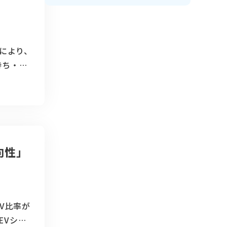
法により、
待ち・荷
ました。
入できる
式名：
では、製
向性」
V比率が
EVシフ