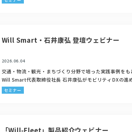
セミナー
と、Will Smartが開発する「コミュニティバス運行支援
紹介します。 運行管理の効率化、利用者への情報提供の高
データ活用による運行改善など、自治体や交通事業者の課
役立つのかを、活用イメージと...
Will Smart・石井康弘 登壇ウェビナー
2026.06.04
交通・物流・観光・まちづくり分野で培った実践事例をも
Will Smart代表取締役社長 石井康弘がモビリティDXの
後の展望を解説します。 ウェビナー概要 今、地域交通を
セミナー
環境は大きく変化しています。運転手不足や人口減少とい
からの課題に加え、EV化やライドシェア、AI活用など新た
や制度への対応も求められています。一方で、「何から始
いかわからない」「相談でき...
「Will-Fleet」製品紹介ウェビナー