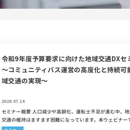
令和9年度予算要求に向けた地域交通DXセ
～コミュニティバス運営の高度化と持続可
域交通の実現～
2026.07.14
セミナー概要 人口減少や高齢化、運転士不足が進む中、
交通の維持はますます困難になっています。本ウェビナー
土交通省の支援で進める「COMmmmONSプロジェクト」