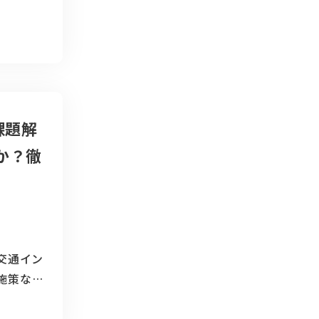
通しで
モビリテ
事業とし
る
課題解
か？徹
交通イン
施策など
現効果も
社用車の