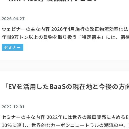
2026.04.27
ウェビナーの主な内容 2026年4月施行の改正物流効率化
年間9万トン以上の貨物を取り扱う「特定荷主」には、荷
役・運行に関するデータの把握と定期報告が義務付けられ
セミナー
Will Smartは、車両のOBDⅡポートに差し込むことで導
日本初のOBDⅡ型デジタルタコグラフ「Will-Fleet（型
OD420JP）」の販売を開始いたしました。 本ウェビナー
品の特長...
「EVを活用したBaaSの現在地と今後の方
2022.12.01
セミナーの主な内容 2022年には世界の新車販売に占めるE
10％に達し、世界的なカーボンニュートラルの潮流の中、