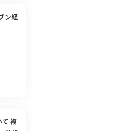
ブン経
て 複