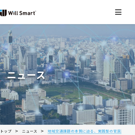
ニュース
>
>
トップ
ニュース
地域交通課題の本質に迫る、実践型の官民連携イベント