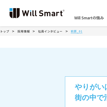
Will Smartの強み
>
>
>
トップ
採用情報
社員インタビュー
萩原_01
やりがい
街の中で