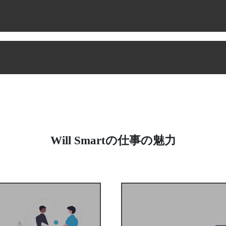
・プログラマ
・ハードウェアエンジニア
・AIエンジニア
・データサイエンティスト
・システムエンジニア
・PMO
・経営管理
・財務/
・事業戦略
・人事
・経理
・総務
・購買
Will Smartの仕事の魅力